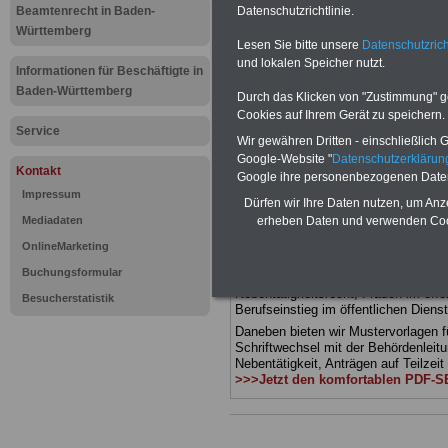
Publikatio
Beamtenrecht in Baden-
Datenschutzrichtlinie.
Württemberg
Lesen Sie bitte unsere
Datenschutzrich
und Beamte
und lokalen Speicher nutzt.
Informationen für Beschäftigte in
öffentliche
Baden-Württemberg
Durch das Klicken von "Zustimmung" geb
Cookies auf Ihrem Gerät zu speichern.
SERVICE)
Service
Wir gewähren Dritten - einschließlich Go
Google-Website "
Datenschutzerkläru
Kontakt
Google ihre personenbezogenen Date
PDF-SERVICE mit Büchern und e
Impressum
Dürfen wir Ihre Daten nutzen, um Anz
Zum Komplettpreis von nur 15 Euro i
Mediadaten
erheben Daten und verwenden Cook
einer Laufzeit von 12 Monaten könn
Bücher und eBooks zum Beamtenrech
OnlineMarketing
herunterladen, lesen und ausdrucke
Buchungsformular
Geld, Tarifrecht, Beamtenversorgung,
Nebentätigkeitsrecht, Frauen im öffe
Besucherstatistik
Berufseinstieg im öffentlichen Dienst
Daneben bieten wir Mustervorlagen f
Schriftwechsel mit der Behördenleitu
Nebentätigkeit, Anträgen auf Teilzeit
>>>Jetzt den komfortablen PDF-S