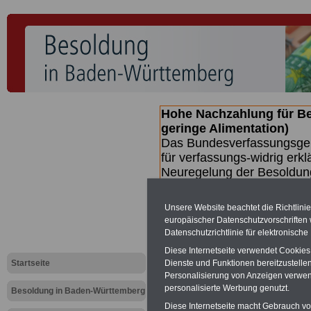
Hohe Nachzahlung für B
geringe Alimentation)
Das Bundesverfassungsgeri
für verfassungs-widrig erkl
Neuregelung der Besoldun
(Beamte & Ruhestandsbeamt
Nachzahlungen (Medienberi
Unsere Website beachtet die Richtlini
Beamte
zwischen mind. 3.
europäischer Datenschutzvorschrifte
SERVICE gibt hierzu eine 
Datenschutzrichtlinie für elektronisch
dem Beschluss des Gesetz
Diese Internetseite verwendet Cookie
wird (wahrscheinlich im Q
Startseite
Dienste und Funktionen bereitzustell
Broschüre
.
Personalisierung von Anzeigen verwende
personalisierte Werbung genutzt.
Besoldung in Baden-Württemberg
Diese Internetseite macht Gebrauch von