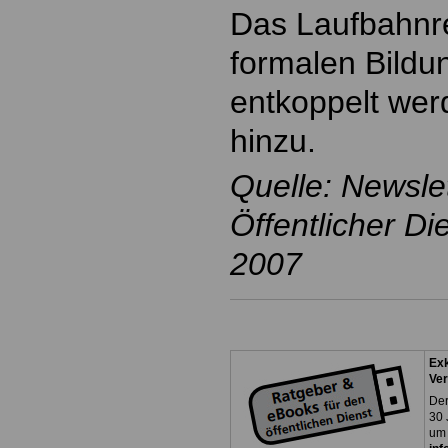
Das Laufbahnr
formalen Bild
entkoppelt wer
hinzu.
Quelle: Newsl
Öffentlicher D
2007
Exk
Ver
Der
30 
um 