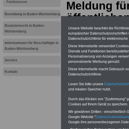
Meldung fü
Publikationen
öffentliche
Besoldung in Baden-Württemberg
Württember
Beamtenrecht in Baden-
Unsere Website beachtet die Richtlini
Württemberg
europäischer Datenschutzvorschrifte
modernisie
Datenschutzrichtlinie für elektronisch
Informationen für Beschäftigte in
Diese Internetseite verwendet Cookie
Baden-Württemberg
Dienste und Funktionen bereitzustell
BEHÖRDEN-ABO
mit 3 Ratgebern fü
Personalisierung von Anzeigen verwende
25,00 Euro: Wissenswertes für Bea
Service
personalisierte Werbung genutzt.
und Beamte, Beamten-versorgungsr
(Bund/Länder) sowie Beihilferecht i
Diese Internetseite macht Gebrauch von
Kontakt
Ländern. Alle drei Ratgeber sind über
Datenschutzrichtlinie.
gegliedert und erläutern auch kompliz
Sachverhalte verständlich (auch für
Lesen Sie bitte unsere
Datenschutzrich
Mitarbeiter des öffentlichen Dienst
und lokalen Speicher nutzt.
Baden-Württemberg
geeignet).
Das
BEHÖRDEN-ABO
>>> kann hie
Durch das Klicken von "Zustimmung" geb
werden
Cookies auf Ihrem Gerät zu speichern.
ACHTUNG Neue Broschüre zum vorb
Wir gewähren Dritten - einschließlich Go
Teilweise 5-stellige Nachzahlungen f
Google-Website "
Datenschutzerkläru
Beamtinnen & Beamte in Bund und 
Google ihre personenbezogenen Date
durch Neuordnung der amtsangeme