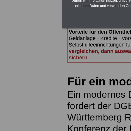
Alimentation
>>>zur (Vor)Beste
Dürfen wir Ihre Daten nutzen, um Anz
erheben Daten und verwenden Cook
Vorteile für den Öffentl
Geldanlage - Kredite - Vo
Selbsthilfeeinrichtungen fü
vergleichen, dann auswä
sichern
Für ein mo
Ein modernes D
fordert der DG
Württemberg Ra
Konferenz der 