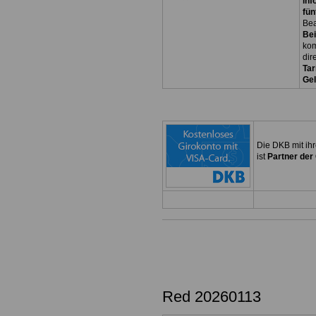
inf
fün
Be
Bei
kom
dir
Tar
Ge
Die DKB mit ih
ist
Partner der
Red 20260113