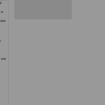
it
 in
eckar
n
n und