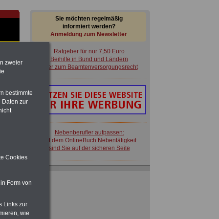
Sie möchten regelmäßig
informiert werden?
Anmeldung zum Newsletter
Ratgeber für nur 7,50 Euro
Beihilfe in Bund und Ländern
en zweier
oder zum Beamtenversorgungsrecht
ie
rn bestimmte
im
 Daten zur
en
nicht
Nebenberufler aufpassen:
mit dem OnlineBuch Nebentätigkeit
sind Sie auf der sicheren Seite
ite Cookies
rg:
Ratgeber für nur 7,50 Euro
Beihilfe in Bund und Ländern
 in Form von
oder zum Beamtenversorgungsrecht
 zu
 Öff.
s Links zur
m Jahr
mieren, wie