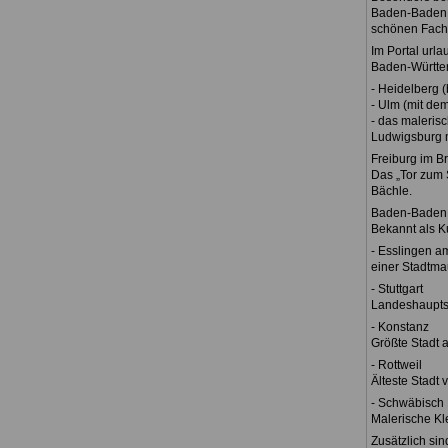
Baden-Baden, d
schönen Fach
Im Portal urla
Baden-Württe
- Heidelberg 
- Ulm (mit de
- das maleris
Ludwigsburg m
Freiburg im B
Das „Tor zum 
Bächle.
Baden-Baden
Bekannt als K
- Esslingen a
einer Stadtma
- Stuttgart
Landeshaupts
- Konstanz
Größte Stadt 
- Rottweil
Älteste Stadt 
- Schwäbisch 
Malerische Kl
Zusätzlich si