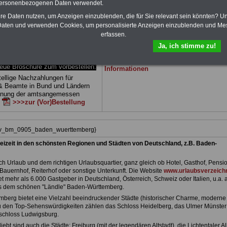
personenbezogenen Daten verwendet.
 drei Ratgeber sind übersichtlich
herunterladen, auch für Beschäftigte des
d erläutern auch komplizierte
Landes
Baden-Württemberg
geeignet: di
hre Daten nutzen, um Anzeigen einzublenden, die für Sie relevant sein könnten? U
verständlich (auch für
Bücher behandeln Beamtenrecht, Besold
aten und verwenden Cookies, um personalisierte Anzeigen einzublenden und Me
des öffentlichen Dienstes in
Beamtenversor-gung, Beihilfe, Rund ums 
erfassen.
temberg
geeignet).
Nebentätigkeitsrecht, Frauen im öffentlic
Dienst. und Berufseinstieg im öffentlichen
Ja, ich stimme zu!
DEN-ABO
>>> kann hier bestellt
Dienst. Man kann die eBooks herunterlad
ausdrucken und lesen
>>>mehr
e Broschüre zum vorbestellen:
Informationen
tellige Nachzahlungen für
& Beamte in Bund und Ländern
dnung der amtsangemessen
n
>>>zur (Vor)Bestellung
hiv_bm_0905_baden_wuerttemberg}
eizeit in den schönsten Regionen und Städten von Deutschland, z.B. Baden-
h Urlaub und dem richtigen Urlaubsquartier, ganz gleich ob Hotel, Gasthof, Pensio
Bauernhof, Reiterhof oder sonstige Unterkunft. Die Website
www.urlaubsverzeichn
et mehr als 6.000 Gastgeber in Deutschland, Österreich, Schweiz oder Italien, u.a. 
s dem schönen "Ländle" Baden-Württemberg.
berg bietet eine Vielzahl beeindruckender Städte (historischer Charme, moderne
Zu den Top-Sehenswürdigkeiten zählen das Schloss Heidelberg, das Ulmer Münster
schloss Ludwigsburg.
ebt sind auch die Städte: Freiburg (mit der legendären Altstadt), die Lichtentaler Al