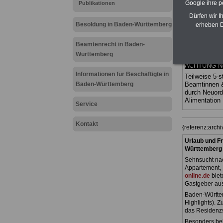
Google ihre 
Publikationen
Ländern. Alle
gegliedert un
Dürfen wir I
Sachverhalte 
Besoldung in Baden-Württemberg
erheben D
Mitarbeiter 
Baden-Würt
Beamtenrecht in Baden-
Das
BEHÖR
Württemberg
werden
ACHTUNG Neu
Informationen für Beschäftigte in
Teilweise 5-s
Baden-Württemberg
Beamtinnen 
durch Neuor
Alimentatio
Service
Kontakt
{referenz:arc
Urlaub und Fr
Württemberg
Sehnsucht nac
Appartement, 
online.de
biet
Gastgeber au
Baden-Württem
Highlights). 
das Residenz
Besonders beli