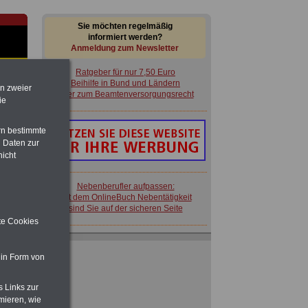
Sie möchten regelmäßig
informiert werden?
Anmeldung zum Newsletter
Ratgeber für nur 7,50 Euro
Beihilfe in Bund und Ländern
en zweier
oder zum Beamtenversorgungsrecht
ie
rn bestimmte
im
 Daten zur
en
nicht
Nebenberufler aufpassen:
mit dem OnlineBuch Nebentätigkeit
sind Sie auf der sicheren Seite
ite Cookies
rg:
Ratgeber für nur 7,50 Euro
Beihilfe in Bund und Ländern
 in Form von
oder zum Beamtenversorgungsrecht
 zu
 Öff.
s Links zur
m Jahr
mieren, wie