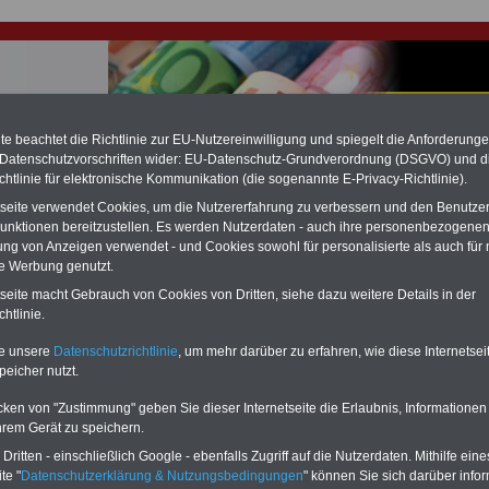
e beachtet die Richtlinie zur EU-Nutzereinwilligung und spiegelt die Anforderung
 Datenschutzvorschriften wider: EU-Datenschutz-Grundverordnung (DSGVO) und d
hlung für Beamte & Ruhestandsbeamte (zu geringe Alimentation)
chtlinie für elektronische Kommunikation (die sogenannte E-Privacy-Richtlinie).
fassungsgericht hat die Berliner Landesbesoldung für verfassungs-widrig
tseite verwendet Cookies, um die Nutzererfahrung zu verbessern und den Benutze
n muss bis
März 2027 eine Neuregelung der Besoldung beschließen). Auch be
unktionen bereitzustellen. Es werden Nutzerdaten - auch ihre personenbezogenen
 & Ruhestandsbeamte) gibt es teilweise hohe Nachzahlungen (Medienbericht
diese für
alle (!) Beamte
zwischen mind. 3.000 und 13.000 Euro, Der INFO-
ung von Anzeigen verwendet - und Cookies sowohl für personalisierte als auch für 
hierzu eine Broschüre heraus, die unmittelbar nach dem Beschluss des
te Werbung genutzt.
s der Bundesregierung vorgelegt wird (wahrscheinlich im Quartal.2026
tseite macht Gebrauch von Cookies von Dritten, siehe dazu weitere Details in der
Vor)Bestellung der Broschüre
.
htlinie.
te unsere
Datenschutzrichtlinie
, um mehr darüber zu erfahren, wie diese Internetse
r Beamte und den öffentlichen Dienst in Baden-Württembe
peicher nutzt.
sichertenkarte
cken von "Zustimmung" geben Sie dieser Internetseite die Erlaubnis, Informationen
-ABO
mit 3 Ratgebern für nur
PDF-SERVICE: 10 Bücher bzw. eBooks
hrem Gerät zu speichern.
Wissenswertes für Beamtinnen
wichtigen Themen für Beamte und dem
ritten - einschließlich Google - ebenfalls Zugriff auf die Nutzerdaten. Mithilfe eine
 Beamten-versorgungsrecht
Dienst
Zum Komplettpreis von 15 Euro i
te "
Datenschutzerklärung & Nutzungsbedingungen
" können Sie sich darüber infor
 sowie Beihilferecht in Bund und
können Sie zehn Bücher als eBook