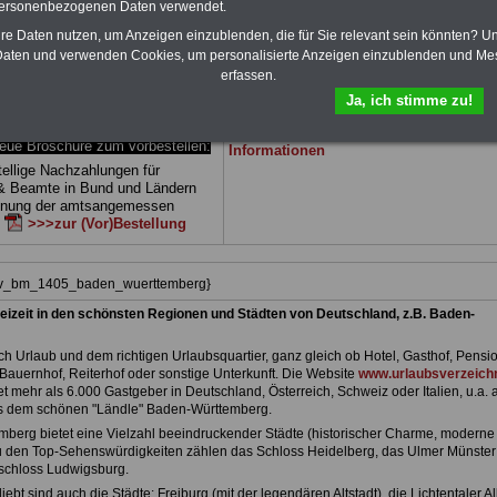
personenbezogenen Daten verwendet.
 drei Ratgeber sind übersichtlich
herunterladen, auch für Beschäftigte des
d erläutern auch komplizierte
Landes
Baden-Württemberg
geeignet: di
hre Daten nutzen, um Anzeigen einzublenden, die für Sie relevant sein könnten? U
verständlich (auch für
Bücher behandeln Beamtenrecht, Besold
aten und verwenden Cookies, um personalisierte Anzeigen einzublenden und Me
des öffentlichen Dienstes in
Beamtenversor-gung, Beihilfe, Rund ums 
erfassen.
temberg
geeignet).
Nebentätigkeitsrecht, Frauen im öffentlic
Dienst. und Berufseinstieg im öffentlichen
Ja, ich stimme zu!
DEN-ABO
>>> kann hier bestellt
Dienst. Man kann die eBooks herunterlad
ausdrucken und lesen
>>>mehr
e Broschüre zum vorbestellen:
Informationen
tellige Nachzahlungen für
& Beamte in Bund und Ländern
dnung der amtsangemessen
n
>>>zur (Vor)Bestellung
hiv_bm_1405_baden_wuerttemberg}
eizeit in den schönsten Regionen und Städten von Deutschland, z.B. Baden-
h Urlaub und dem richtigen Urlaubsquartier, ganz gleich ob Hotel, Gasthof, Pensio
Bauernhof, Reiterhof oder sonstige Unterkunft. Die Website
www.urlaubsverzeichn
et mehr als 6.000 Gastgeber in Deutschland, Österreich, Schweiz oder Italien, u.a. 
s dem schönen "Ländle" Baden-Württemberg.
berg bietet eine Vielzahl beeindruckender Städte (historischer Charme, moderne
Zu den Top-Sehenswürdigkeiten zählen das Schloss Heidelberg, das Ulmer Münster
schloss Ludwigsburg.
ebt sind auch die Städte: Freiburg (mit der legendären Altstadt), die Lichtentaler Al