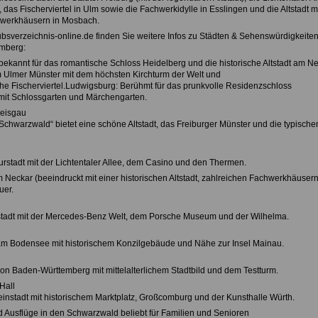
as Fischerviertel in Ulm sowie die Fachwerkidylle in Esslingen und die Altstadt m
werkhäusern in Mosbach.
ubsverzeichnis-online.de finden Sie weitere Infos zu Städten & Sehenswürdigkeiten
mberg:
(bekannt für das romantische Schloss Heidelberg und die historische Altstadt am N
m Ulmer Münster mit dem höchsten Kirchturm der Welt und
che Fischerviertel.Ludwigsburg: Berühmt für das prunkvolle Residenzschloss
it Schlossgarten und Märchengarten.
reisgau
Schwarzwald“ bietet eine schöne Altstadt, das Freiburger Münster und die typische
urstadt mit der Lichtentaler Allee, dem Casino und den Thermen.
m Neckar (beeindruckt mit einer historischen Altstadt, zahlreichen Fachwerkhäuser
uer.
tadt mit der Mercedes-Benz Welt, dem Porsche Museum und der Wilhelma.
am Bodensee mit historischem Konzilgebäude und Nähe zur Insel Mainau.
von Baden-Württemberg mit mittelalterlichem Stadtbild und dem Testturm.
Hall
einstadt mit historischem Marktplatz, Großcomburg und der Kunsthalle Würth.
nd Ausflüge in den Schwarzwald beliebt für Familien und Senioren