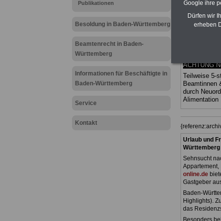
Google ihre 
Publikationen
Ländern. Alle
gegliedert un
Dürfen wir I
Sachverhalte 
Besoldung in Baden-Württemberg
erheben D
Mitarbeiter 
Baden-Würt
Beamtenrecht in Baden-
Das
BEHÖR
Württemberg
werden
ACHTUNG Neu
Informationen für Beschäftigte in
Teilweise 5-s
Baden-Württemberg
Beamtinnen 
durch Neuor
Alimentatio
Service
Kontakt
{referenz:arc
Urlaub und Fr
Württemberg
Sehnsucht nac
Appartement, 
online.de
biet
Gastgeber au
Baden-Württem
Highlights). 
das Residenz
Besonders beli