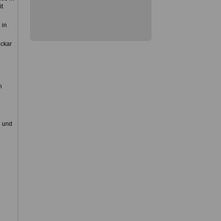
it
 in
eckar
n
n und