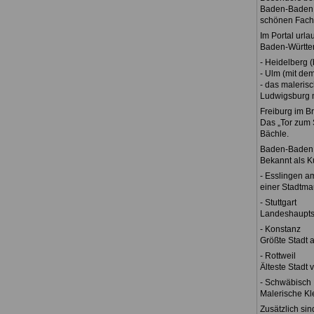
Baden-Baden, d
schönen Fach
Im Portal urla
Baden-Württe
- Heidelberg 
- Ulm (mit de
- das maleris
Ludwigsburg m
Freiburg im B
Das „Tor zum 
Bächle.
Baden-Baden
Bekannt als K
- Esslingen a
einer Stadtma
- Stuttgart
Landeshaupts
- Konstanz
Größte Stadt 
- Rottweil
Älteste Stadt 
- Schwäbisch 
Malerische Kl
Zusätzlich si