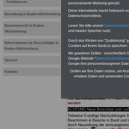
Meldung fü
Publikationen
personalisierte Werbung genutzt.
Diese Internetseite macht Gebrauch von
öffentliche
Besoldung in Baden-Württemberg
Datenschutzrichtlinie.
Württember
Lesen Sie bitte unsere
Datenschutzrich
Beamtenrecht in Baden-
und lokalen Speicher nutzt.
Württemberg
verbessern
Durch das Klicken von "Zustimmung" geb
Informationen für Beschäftigte in
Cookies auf Ihrem Gerät zu speichern.
Baden-Württemberg
Wir gewähren Dritten - einschließlich Go
BEHÖRDEN-ABO
mit 3 Ratgebern fü
Google-Website "
Datenschutzerkläru
25,00 Euro: Wissenswertes für Bea
Service
Google ihre personenbezogenen Date
und Beamte, Beamten-versorgungsr
(Bund/Länder) sowie Beihilferecht i
Dürfen wir Ihre Daten nutzen, um Anz
Kontakt
Ländern. Alle drei Ratgeber sind über
erheben Daten und verwenden Cook
gegliedert und erläutern auch kompliz
Sachverhalte verständlich (auch für
Mitarbeiter des öffentlichen Dienst
Baden-Württemberg
geeignet).
Das
BEHÖRDEN-ABO
>>> kann hie
werden
ACHTUNG Neue Broschüre zum vorb
Teilweise 5-stellige Nachzahlungen f
Beamtinnen & Beamte in Bund und 
durch Neuordnung der amtsangeme