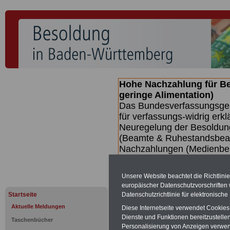
Hohe Nachzahlung für B
geringe Alimentation)
Das Bundesverfassungsgeri
für verfassungs-widrig erkl
Neuregelung der Besoldun
(Beamte & Ruhestandsbeamt
Nachzahlungen (Medienberi
Beamte
zwischen mind. 3.
SERVICE gibt hierzu eine 
Unsere Website beachtet die Richtlini
dem Beschluss des Gesetz
europäischer Datenschutzvorschrifte
wird (wahrscheinlich im Q
Datenschutzrichtlinie für elektronisch
Startseite
Broschüre
.
Aktuelle Meldungen
Diese Internetseite verwendet Cookie
Dienste und Funktionen bereitzustell
Taschenbücher
Personalisierung von Anzeigen verwende