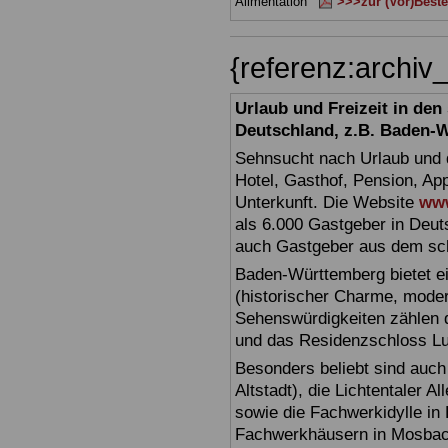
Alimentation
>>>zur (Vor)Beste
{referenz:archi
Urlaub und Freizeit in de
Deutschland, z.B. Baden-
Sehnsucht nach Urlaub und d
Hotel, Gasthof, Pension, Ap
Unterkunft. Die Website
www
als 6.000 Gastgeber in Deuts
auch Gastgeber aus dem sc
Baden-Württemberg bietet ei
(historischer Charme, moder
Sehenswürdigkeiten zählen 
und das Residenzschloss L
Besonders beliebt sind auch 
Altstadt), die Lichtentaler A
sowie die Fachwerkidylle in 
Fachwerkhäusern in Mosbac