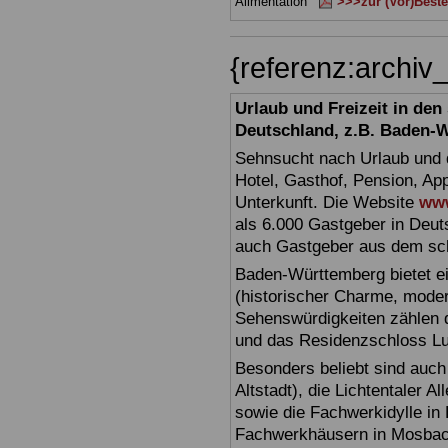
Alimentation
>>>zur (Vor)Beste
{referenz:archi
Urlaub und Freizeit in de
Deutschland, z.B. Baden-
Sehnsucht nach Urlaub und d
Hotel, Gasthof, Pension, Ap
Unterkunft. Die Website
www
als 6.000 Gastgeber in Deuts
auch Gastgeber aus dem sc
Baden-Württemberg bietet ei
(historischer Charme, moder
Sehenswürdigkeiten zählen 
und das Residenzschloss L
Besonders beliebt sind auch 
Altstadt), die Lichtentaler A
sowie die Fachwerkidylle in 
Fachwerkhäusern in Mosbac