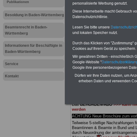
Meldung fü
Publikationen
personalisierte Werbung genutzt.
Diese Internetseite macht Gebrauch von
öffentliche
Besoldung in Baden-Württemberg
Datenschutzrichtlinie.
Württemberg
Lesen Sie bitte unsere
Datenschutzrich
Beamtenrecht in Baden-
und lokalen Speicher nutzt.
Württemberg
Berufsstart
Durch das Klicken von "Zustimmung" geb
Informationen für Beschäftigte in
Cookies auf Ihrem Gerät zu speichern.
Baden-Württemberg
Wir gewähren Dritten - einschließlich Go
BEHÖRDEN-ABO
mit 3 Ratgebern fü
Google-Website "
Datenschutzerkläru
25,00 Euro: Wissenswertes für Bea
Service
Google ihre personenbezogenen Date
und Beamte, Beamten-versorgungsr
(Bund/Länder) sowie Beihilferecht i
Dürfen wir Ihre Daten nutzen, um Anz
Kontakt
Ländern. Alle drei Ratgeber sind über
erheben Daten und verwenden Cook
gegliedert und erläutern auch kompliz
Sachverhalte verständlich (auch für
Mitarbeiter des öffentlichen Dienst
Baden-Württemberg
geeignet).
Das
BEHÖRDEN-ABO
>>> kann hie
werden
ACHTUNG Neue Broschüre zum vorb
Teilweise 5-stellige Nachzahlungen f
Beamtinnen & Beamte in Bund und 
durch Neuordnung der amtsangeme