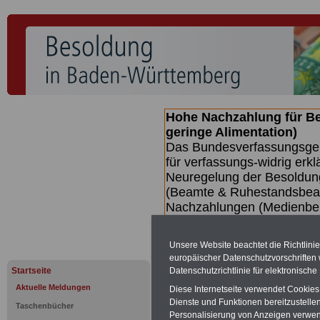
Hohe Nachzahlung für B
geringe Alimentation)
Das Bundesverfassungsgeri
für verfassungs-widrig erkl
Neuregelung der Besoldun
(Beamte & Ruhestandsbeamt
Nachzahlungen (Medienberi
Beamte
zwischen mind. 3.
SERVICE gibt hierzu eine 
Unsere Website beachtet die Richtlini
dem Beschluss des Gesetz
europäischer Datenschutzvorschrifte
wird (wahrscheinlich im Q
Datenschutzrichtlinie für elektronisch
Startseite
Broschüre
.
Aktuelle Meldungen
Diese Internetseite verwendet Cookie
Dienste und Funktionen bereitzustell
Taschenbücher
Personalisierung von Anzeigen verwende